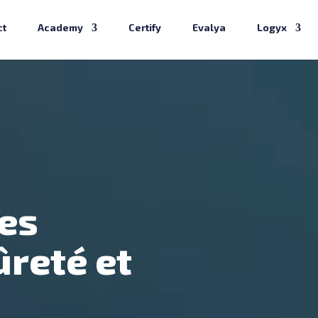
ct
Academy
Certify
Evalya
Logyx
es
ûreté et